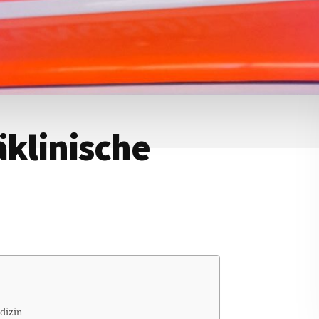
äklinische
dizin