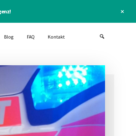
Clos
genz!
Top
Bann
Blog
FAQ
Kontakt