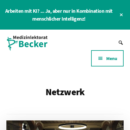
Skip
Arbeiten mit KI? ... Ja, aber nur in Kombination mit
to
Cl
main
menschlicher Intelligenz!
To
Ba
content
Additional
Medizin-
menu
Lektorat
für
Menu
Gesundheitswesen
und
Gesundheitswirtschaft
Netzwerk