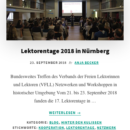
Lektorentage 2018 in Nürnberg
By
23. SEPTEMBER 2018
ANJA BECKER
Bundesweites Treffen des Verbands der Freien Lektorinnen
und Lektoren (VFLL) Netzwerken und Workshoppen in
historischer Umgebung Vom 21. bis 23. September 2018
fanden die 17. Lektorentage in …
INFOS
WEITERLESEN
→
ZUM
KATEGORIE:
BLOG
,
HINTER DEN KULISSEN
PLUGIN
STICHWORTE:
KOOPERATION
,
LEKTORENTAGE
,
NETZWERK