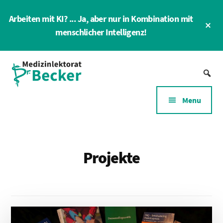
Skip
Arbeiten mit KI? ... Ja, aber nur in Kombination mit
to
Cl
main
menschlicher Intelligenz!
To
Ba
content
Additional
Medizin-
menu
Lektorat
für
Menu
Gesundheitswesen
und
Gesundheitswirtschaft
Projekte