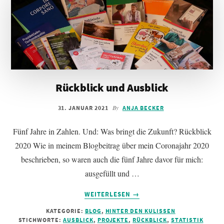
Rückblick und Ausblick
By
31. JANUAR 2021
ANJA BECKER
Fünf Jahre in Zahlen. Und: Was bringt die Zukunft? Rückblick
2020 Wie in meinem Blogbeitrag über mein Coronajahr 2020
beschrieben, so waren auch die fünf Jahre davor für mich:
ausgefüllt und …
INFOS
WEITERLESEN
→
ZUM
KATEGORIE:
BLOG
,
HINTER DEN KULISSEN
PLUGIN
STICHWORTE:
AUSBLICK
,
PROJEKTE
,
RÜCKBLICK
,
STATISTIK