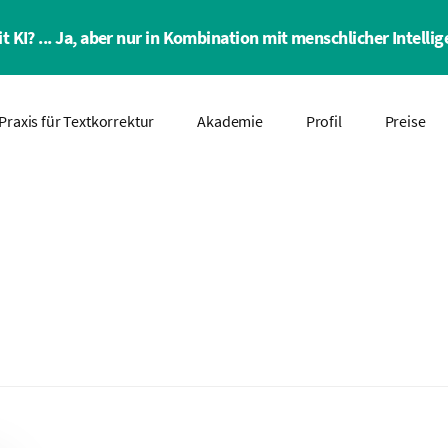
t KI? ... Ja, aber nur in Kombination mit menschlicher Intellig
Praxis für Textkorrektur
Akademie
Profil
Preise