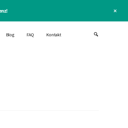
Clos
enz!
Top
Bann
Blog
FAQ
Kontakt