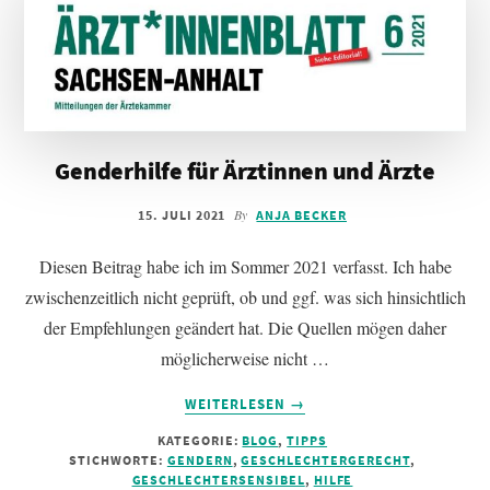
Genderhilfe für Ärztinnen und Ärzte
By
15. JULI 2021
ANJA BECKER
Diesen Beitrag habe ich im Sommer 2021 verfasst. Ich habe
zwischenzeitlich nicht geprüft, ob und ggf. was sich hinsichtlich
der Empfehlungen geändert hat. Die Quellen mögen daher
möglicherweise nicht …
INFOS
WEITERLESEN
→
ZUM
KATEGORIE:
BLOG
,
TIPPS
PLUGIN
STICHWORTE:
GENDERN
,
GESCHLECHTERGERECHT
,
GENDERHILFE
GESCHLECHTERSENSIBEL
,
HILFE