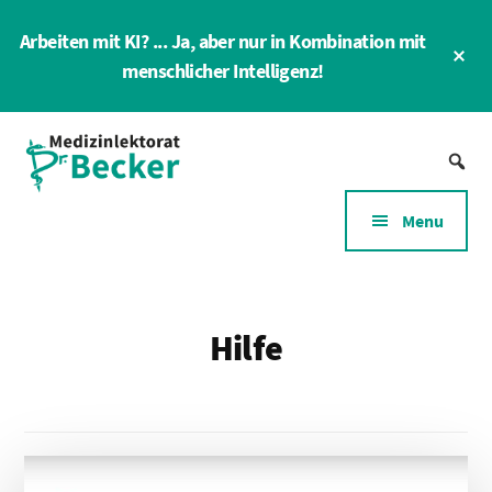
Skip
Arbeiten mit KI? ... Ja, aber nur in Kombination mit
to
Cl
main
menschlicher Intelligenz!
To
Ba
content
Additional
Medizin-
menu
Lektorat
für
Menu
Gesundheitswesen
und
Gesundheitswirtschaft
Hilfe