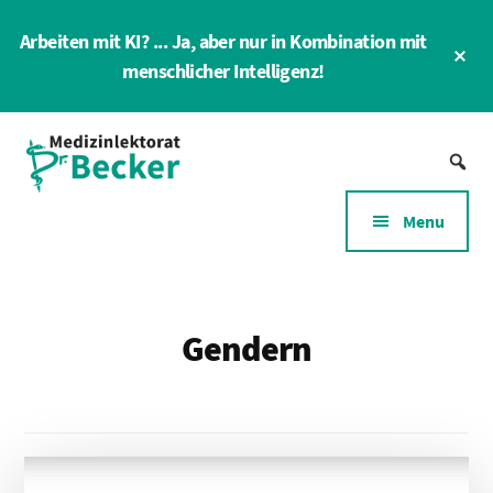
Skip
Arbeiten mit KI? ... Ja, aber nur in Kombination mit
to
Cl
main
menschlicher Intelligenz!
To
Ba
content
Additional
Medizin-
menu
Lektorat
für
Menu
Gesundheitswesen
und
Gesundheitswirtschaft
Gendern