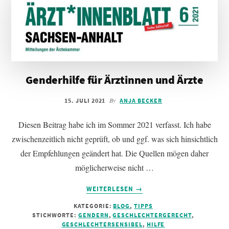
Genderhilfe für Ärztinnen und Ärzte
By
15. JULI 2021
ANJA BECKER
Diesen Beitrag habe ich im Sommer 2021 verfasst. Ich habe
zwischenzeitlich nicht geprüft, ob und ggf. was sich hinsichtlich
der Empfehlungen geändert hat. Die Quellen mögen daher
möglicherweise nicht …
INFOS
WEITERLESEN
→
ZUM
KATEGORIE:
BLOG
,
TIPPS
PLUGIN
STICHWORTE:
GENDERN
,
GESCHLECHTERGERECHT
,
GENDERHILFE
GESCHLECHTERSENSIBEL
,
HILFE