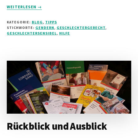
INFOS
WEITERLESEN
→
ZUM
PLUGIN
KATEGORIE:
BLOG
,
TIPPS
GENDERHILFE
STICHWORTE:
GENDERN
,
GESCHLECHTERGERECHT
,
FÜR
GESCHLECHTERSENSIBEL
,
HILFE
ÄRZTINNEN
UND
ÄRZTE
Rückblick und Ausblick