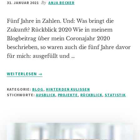
31. JANUAR 2021
By
ANJA BECKER
Fünf Jahre in Zahlen. Und: Was bringt die
Zukunft? Rückblick 2020 Wie in meinem
Blogbeitrag über mein Coronajahr 2020
beschrieben, so waren auch die fünf Jahre davor
für mich: ausgefüllt und …
INFOS
WEITERLESEN
→
ZUM
PLUGIN
KATEGORIE:
BLOG
,
HINTER DEN KULISSEN
RÜCKBLICK
STICHWORTE:
AUSBLICK
,
PROJEKTE
,
RÜCKBLICK
,
STATISTIK
UND
AUSBLICK