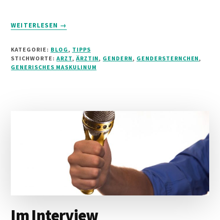
INFOS
WEITERLESEN
→
ZUM
PLUGIN
KATEGORIE:
BLOG
,
TIPPS
SCHWIERIG:
STICHWORTE:
ARZT
,
ÄRZTIN
,
GENDERN
,
GENDERSTERNCHEN
,
GENDERN
GENERISCHES MASKULINUM
IN
DER
MEDIZIN
Im Interview