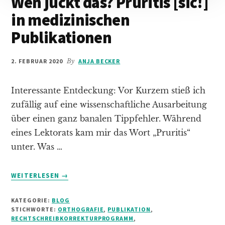
Wen juckt das? Pruritis [sic!]
in medizinischen
Publikationen
2. FEBRUAR 2020
By
ANJA BECKER
Interessante Entdeckung: Vor Kurzem stieß ich
zufällig auf eine wissenschaftliche Ausarbeitung
über einen ganz banalen Tippfehler. Während
eines Lektorats kam mir das Wort „Pruritis“
unter. Was …
INFOS
WEITERLESEN
→
ZUM
PLUGIN
KATEGORIE:
BLOG
WEN
STICHWORTE:
ORTHOGRAFIE
,
PUBLIKATION
,
JUCKT
RECHTSCHREIBKORREKTURPROGRAMM
,