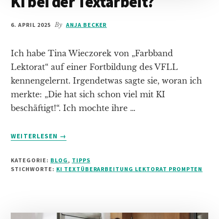
KI bei der Textarbeit?
6. APRIL 2025
By
ANJA BECKER
Ich habe Tina Wieczorek von „Farbband
Lektorat“ auf einer Fortbildung des VFLL
kennengelernt. Irgendetwas sagte sie, woran ich
merkte: „Die hat sich schon viel mit KI
beschäftigt!“. Ich mochte ihre …
INFOS
WEITERLESEN
→
ZUM
PLUGIN
KATEGORIE:
BLOG
,
TIPPS
KI
STICHWORTE:
KI TEXTÜBERARBEITUNG LEKTORAT PROMPTEN
BEI
DER
TEXTARBEIT?