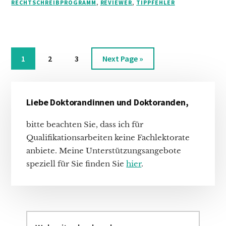
RECHTSCHREIBPROGRAMM
DAS?
,
REVIEWER
,
TIPPFEHLER
PRURITIS
[SIC!]
IN
MEDIZINISCHEN
Seite
Seite
Seite
Go
1
2
3
Next Page »
PUBLIKATIONEN
to
Haupt-
Liebe Doktorandinnen und Doktoranden,
Sidebar
bitte beachten Sie, dass ich für
Qualifikationsarbeiten keine Fachlektorate
anbiete. Meine Unterstützungsangebote
speziell für Sie finden Sie
hier
.
Webseite