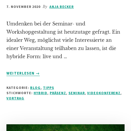
7. NOVEMBER 2020
By
ANJA BECKER
Umdenken bei der Seminar- und
Workshopgestaltung ist heutzutage gefragt. Ein
idealer Weg, möglichst viele Interessierte an
einer Veranstaltung teilhaben zu lassen, ist die
hybride Form: live und …
INFOS
WEITERLESEN
→
ZUM
PLUGIN
KATEGORIE:
BLOG
,
TIPPS
NEUES
STICHWORTE:
HYBRID
,
PRÄSENZ
,
SEMINAR
,
VIDEOKONFERENZ
,
SEMINARKONZEPT:
VORTRAG
HYBRID-
VERANSTALTUNGEN