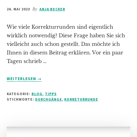
26. MAI 2023
By
ANJA BECKER
Wie viele Korrekturrunden sind eigentlich
wirklich notwendig? Diese Frage haben Sie sich
vielleicht auch schon gestellt. Das möchte ich
Ihnen in diesem Beitrag erklären. Vor ein paar
Tagen schrieb …
INFOS
WEITERLESEN
→
ZUM
PLUGIN
KATEGORIE:
BLOG
,
TIPPS
WIE
STICHWORTE:
DURCHGÄNGE
,
KORRETURRUNDE
VIELE
SCHLEIFEN
IM
LEKTORAT?