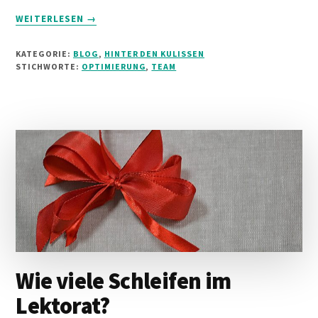
INFOS
WEITERLESEN
→
ZUM
PLUGIN
KATEGORIE:
BLOG
,
HINTER DEN KULISSEN
TEAMTREFFEN
STICHWORTE:
OPTIMIERUNG
,
TEAM
LIVE,
HAUTNAH
Wie viele Schleifen im
Lektorat?