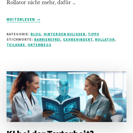
Rollator nicht mehr, dafür …
INFOS
WEITERLESEN
→
ZUM
PLUGIN
KATEGORIE:
BLOG
,
HINTER DEN KULISSEN
,
TIPPS
MEIN
STICHWORTE:
BARRIEREFREI
,
GEHBEHINDERT
,
ROLLATOR
,
EXPERIMENT:
TEILHABE
,
UNTERWEGS
WIE
BARRIEREFREI
REIST
(UND
SHOPPT)
MAN
MIT
GEHHILFE?