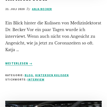
21. JULI 2020
By
ANJA BECKER
Ein Blick hinter die Kulissen von Medizinlektorat
Dr. Becker Vor ein paar Tagen wurde ich
interviewt. Wenn auch nicht von Angesicht zu
Angesicht, wie ja jetzt zu Coronazeiten so oft.
Katja …
INFOS
WEITERLESEN
→
ZUM
PLUGIN
KATEGORIE:
BLOG
,
HINTER DEN KULISSEN
IM
STICHWORTE:
INTERVIEW
INTERVIEW