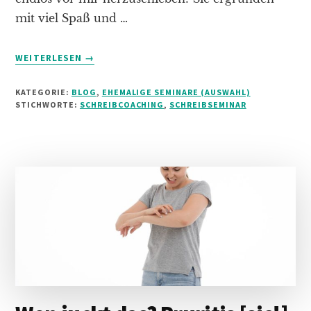
mit viel Spaß und …
INFOS
WEITERLESEN
→
ZUM
PLUGIN
KATEGORIE:
BLOG
,
EHEMALIGE SEMINARE (AUSWAHL)
SCHREIBWERKSTATT
STICHWORTE:
SCHREIBCOACHING
,
SCHREIBSEMINAR
IN
NÜRNBERG
IM
SEPTEMBER
2020